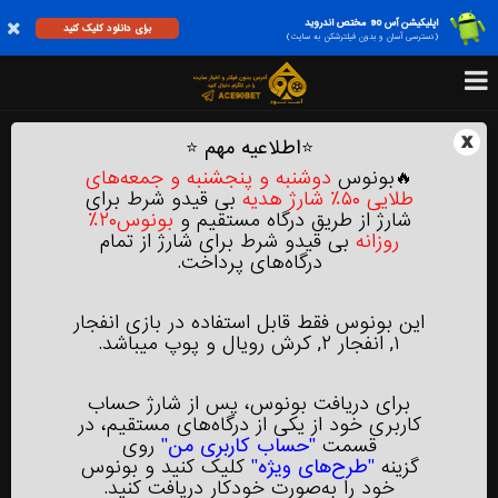
اپلیکیشن آس 90 مختص اندروید
برای دانلود کلیک کنید
(دسترسی آسان و بدون فیلترشکن به سایت)
x
⭐
اطلاعیه مهم
⭐
🔥بونوس
دوشنبه و پنجشنبه‌ و جمعه‌های
طلایی ۵۰٪ شارژ هدیه
بی‌ قیدو شرط برای
شارژ از طریق درگاه مستقیم و
بونوس۲۰٪
روزانه
بی‌ قیدو شرط برای شارژ از تمام
درگاه‌های پرداخت.
این بونوس فقط قابل استفاده در بازی انفجار
۱, انفجار ۲, کرش رویال و پوپ میباشد.
برای دریافت بونوس، پس از شارژ حساب
کاربری خود از یکی از درگاه‌های مستقیم، در
قسمت
"حساب کاربری من"
روی
گزینه
"طرح‌های ویژه"
کلیک کنید و بونوس
خود را به‌صورت خودکار دریافت کنید.