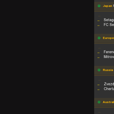
Japan
N
...
..
Setag
..
FC Se
Europe
...
..
Feren
..
Mitro
Russia
...
..
Zvezd
..
Chert
Austral
...