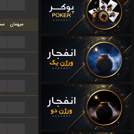
...
میهمان
مس
...
...
...
...
...