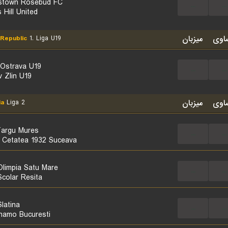
stown Rosebud FC
...
...
 Hill United
اوی
میزبان
Republic
1. Liga U19
 Ostrava U19
...
...
v Zlin U19
اوی
میزبان
ia
Liga 2
argu Mures
...
...
Cetatea 1932 Suceava
limpia Satu Mare
...
...
colar Resita
latina
...
...
namo Bucuresti