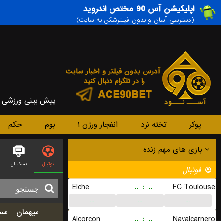
اپلیکیشن آس 90 مختص اندروید
(دسترسی آسان و بدون فیلترشکن به سایت)
پیش بینی ورزشی
پوکر
تخته نرد
انفجار ورژن ۱
بوم
حکم
بازی های مهم زنده
فوتبال
بسکتبال
فوتبال
Elche
..
:
..
FC Toulouse
...
...
...
میهمان
مس
Alcorcon
..
:
..
Navalcarnero