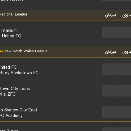
اوی
میزبان
egional League
Titanium
...
...
 United FC
اوی
میزبان
ia
New South Wales League 1
United FC
...
...
rbury Bankstown FC
town City Lions
...
...
ille ZFC
h Sydney City East
...
...
 FC Academy