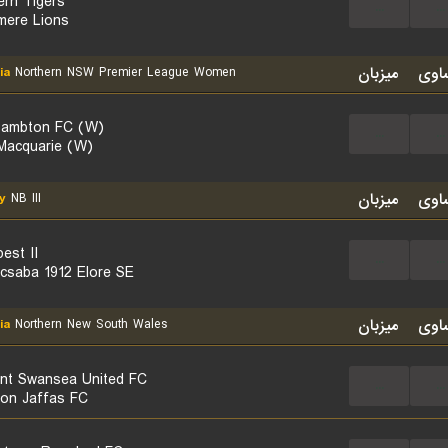
ern Tigers
...
...
mere Lions
اوی
میزبان
ia
Northern NSW Premier League Women
ambton FC (W)
...
...
Macquarie (W)
اوی
میزبان
y
NB III
est II
...
...
csaba 1912 Elore SE
اوی
میزبان
ia
Northern New South Wales
nt Swansea United FC
...
...
on Jaffas FC