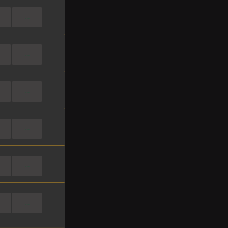
...
...
...
...
...
...