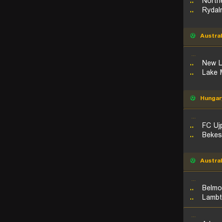
..
North
..
Rydal
Austral
...
..
New L
..
Lake 
Hungar
...
..
FC Ujp
..
Bekes
Austral
...
..
Belmo
..
Lambt
...