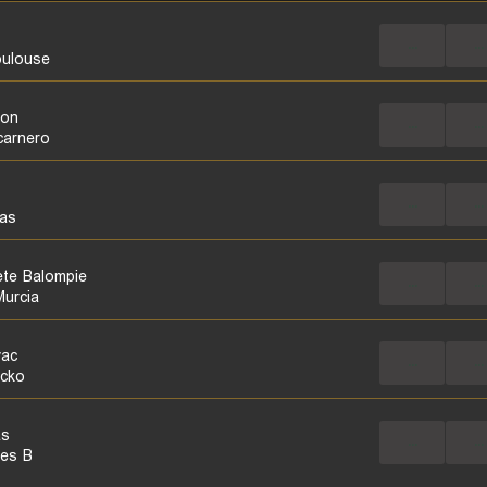
...
...
ulouse
con
...
...
carnero
...
...
as
ete Balompie
...
...
Murcia
vac
...
...
cko
as
...
...
es B