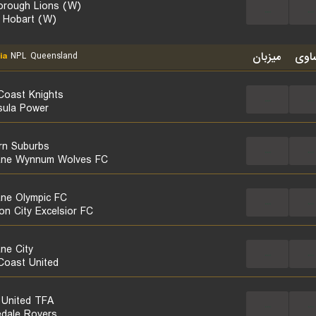
orough Lions (W)
...
...
 Hobart (W)
اوی
میزبان
ia
NPL Queensland
Coast Knights
...
...
sula Power
rn Suburbs
...
...
ane Wynnum Wolves FC
ane Olympic FC
...
...
on City Excelsior FC
ane City
...
...
Coast United
 United TFA
...
...
dale Rovers