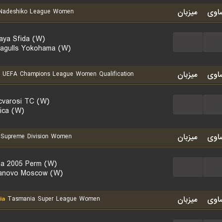
اوی
میزبان
adeshiko League Women
aya Sfida (W)
...
...
agulls Yokohama (W)
اوی
میزبان
UEFA Champions League Women Qualification
cvarosi TC (W)
...
...
vica (W)
اوی
میزبان
Supreme Division Women
a 2005 Perm (W)
...
...
anovo Moscow (W)
اوی
میزبان
ia
Tasmania Super League Women