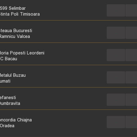
599 Selimbar
...
...
tinta Poli Timisoara
teaua Bucuresti
...
...
amnicu Valcea
loria Popesti Leordeni
...
...
C Bacau
etalul Buzau
...
...
umati
efanesti
...
...
umbravita
ncordia Chiajna
...
...
 Oradea