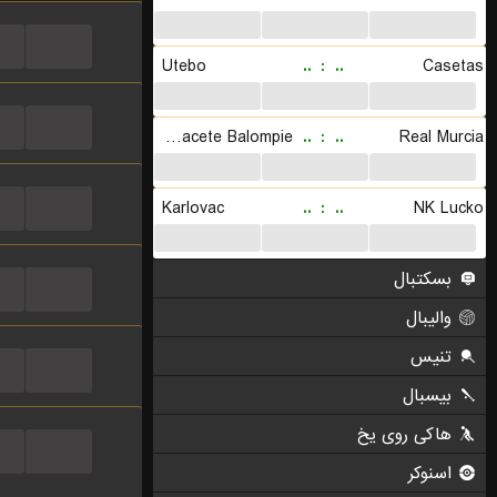
...
...
...
...
Utebo
..
:
..
Casetas
...
...
...
...
Albacete Balompie
..
:
..
Real Murcia
...
...
...
Karlovac
..
:
..
NK Lucko
...
...
...
...
بسکتبال
...
والیبال
تنیس
...
بیسبال
هاکی روی یخ
...
اسنوکر