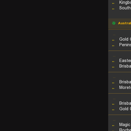
..
Kingb
..
South
Austral
...
..
Gold 
..
Penin
...
..
Easte
..
Brisb
...
..
Brisb
..
Moret
...
..
Brisb
..
Gold 
...
..
Magic
..
Roche