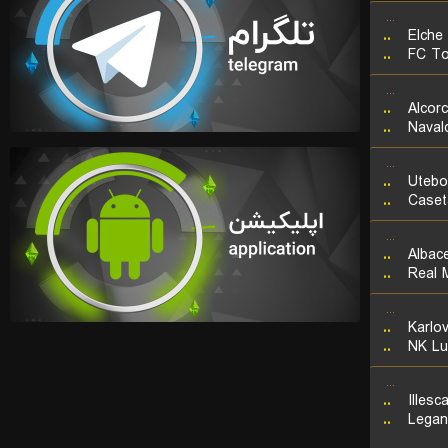
...
..
Elche
..
FC To
...
..
Alcor
..
Naval
...
..
Utebo
..
Caset
...
..
Albac
..
Real 
...
..
Karlo
..
NK Lu
...
..
Illesc
..
Legan