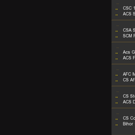
...
..
CSC 1
..
ACS S
...
..
CSA S
..
SCM R
...
..
Acs G
..
ACS F
...
..
AFC M
..
CS Af
...
..
CS St
..
ACS D
...
..
CS Co
..
Bihor