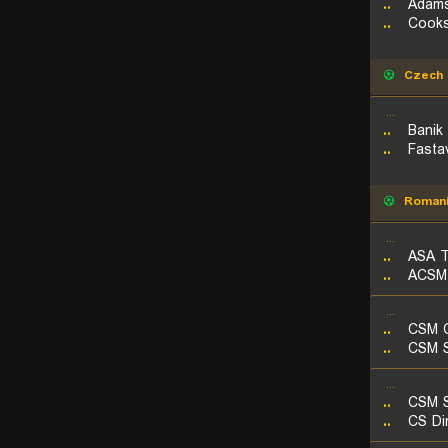
..
Adam
..
Cooks
Czech 
...
..
Banik
..
Fasta
Roman
...
..
ASA T
..
ACSM 
...
..
CSM O
..
CSM S
...
..
CSM S
..
CS Di