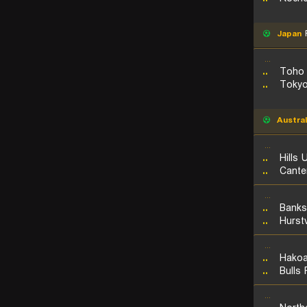
Japan
R
...
..
Toho 
..
Tokyo
Austral
...
..
Hills 
..
Cante
...
..
Banks
..
Hurstv
...
..
Hakoa
..
Bulls
...