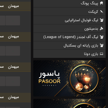
پینگ پونگ
میهمان
مس
کریکت
لیگ فوتبال استرالیایی
...
بدمینتون
میهمان
مس
لیگ آف لجندز (League of Legend)
بازی رایانه ای بسکتبال
...
بازی دوتا
میهمان
مس
...
میهمان
مس