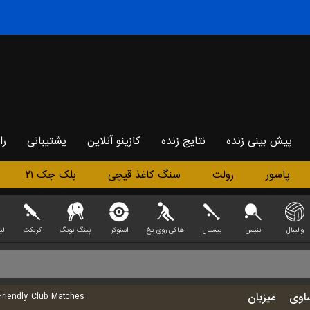
پیش بینی زنده
نتایج زنده
کازینو آنلاین
پشتیبانی
را
پاسور
رولت
سنگ کاغذ قیچی
بلک جک ۲۱
والیبال
تنیس
بیسبال
هاکی روی یخ
اسنوکر
پینگ پونگ
کریکت
لی
اوی
میزبان
riendly Club Matches