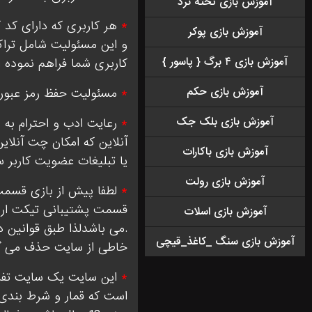
آموزش بازی تخته نرد
*
هر کاربری که دارای کد ک
آموزش بازی پوکر
و این مسئولیت شامل تراک
آموزش بازی ۴ برگ { پاسور }
کاربری شما فراهم نموده ا
آموزش بازی حکم
*
مسئولیت حفظ رمز عبور ه
آموزش بازی بلک جک
*
رعایت ادب و احترام به 
آنلاین که امکان چت آنلای
آموزش بازی باکارات
یا تبلیغات عضویت کاربر 
آموزش بازی رولت
*
لطفا پیش از بازی قسمت 
قسمت پشتیبانی تیکت ارسا
آموزش بازی اسلات
.می باشدلذا طبق قوانین 
آموزش بازی سنگ _کاغذ_قیچی
خاطی از سایت حذف می گ
*
این سایت یک سایت تفریح
است که قمار و شرط بندی د