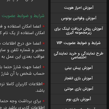
آموزش احراز هویت
شرایط و ضوابط عضویت :
آموزش وقوانين بونوس
*
اعضا امکان استفاده و فع
آموزش روش دریافت لينک براى
زيرمجموعه گيرى
امکان استفاده از یک نام 
شرایط و ضوابط عضویت VIP
*
اعضا حق درج اطلاعات دی
معتبر و شماره تلفن و سا
طرح نمايندگى و خريد نمايندگى
عواقب بعدی این عمل به ع
اختصاصى
*
اعضا جهت شارژ حتما باید
آموزش پيش بينی
حساب شخص با آن شارژ ش
آموزش بازی انفجار
*
اطلاعات کاربران کاملا 
آموزش بازی مونتی
باشد.
أموزش بازی بوم
*
برای برداشت وجه حتما 
اطلاعات کاربری باشد در 