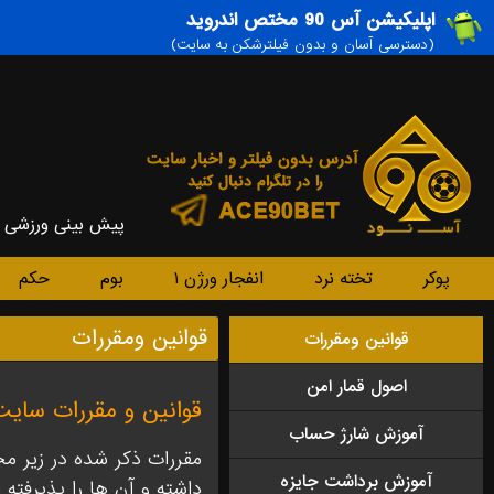
اپلیکیشن آس 90 مختص اندروید
(دسترسی آسان و بدون فیلترشکن به سایت)
پیش بینی ورزشی
پوکر
تخته نرد
انفجار ورژن ۱
بوم
حکم
قوانین ومقررات
قوانین ومقررات
اصول قمار امن
قوانین و مقررات سایت
آموزش شارژ حساب
مقررات ذکر شده در زیر م
آموزش برداشت جایزه
داشته و آن ها را پذیرفته 